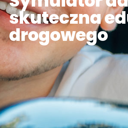
Symulator da
skuteczna ed
drogowego