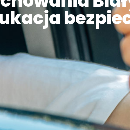
chowania Biał
ukacja bezpie