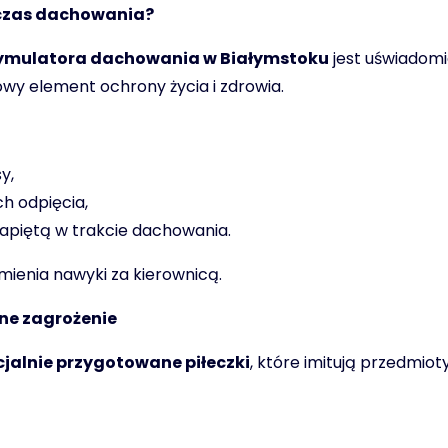
dczas dachowania?
ymulatora dachowania w Białymstoku
jest uświadomi
wy element ochrony życia i zdrowia.
y,
ch odpięcia,
zapiętą w trakcie dachowania.
zmienia nawyki za kierownicą.
ne zagrożenie
cjalnie przygotowane piłeczki
, które imitują przedmio