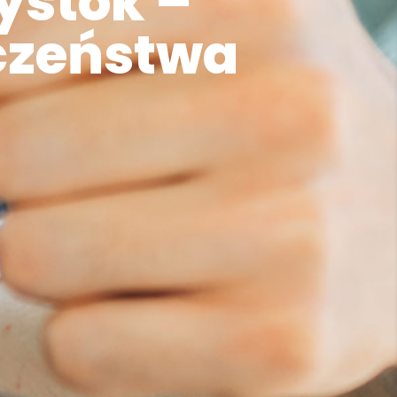
ystok –
czeństwa