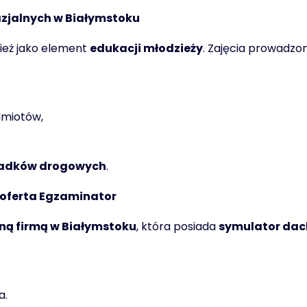
zjalnych w Białymstoku
ież jako element
edukacji młodzieży
. Zajęcia prowadz
dmiotów,
ypadków drogowych
.
oferta Egzaminator
ną firmą w Białymstoku
, która posiada
symulator da
a.