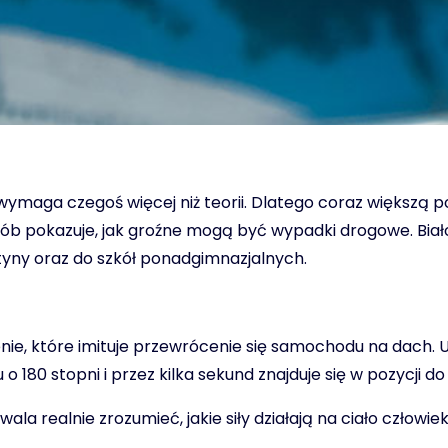
maga czegoś więcej niż teorii. Dlatego coraz większą po
posób pokazuje, jak groźne mogą być wypadki drogowe. B
tyny oraz do szkół ponadgimnazjalnych.
nie, które imituje przewrócenie się samochodu na dach. U
80 stopni i przez kilka sekund znajduje się w pozycji do
wala realnie zrozumieć, jakie siły działają na ciało czł